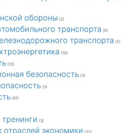
анской обороны
(2)
автомобильного транспорта
(6)
железнодорожного транспорта
(5)
ектроэнергетика
(18)
ть
(10)
ционная безопасность
(3)
зопасность
(3)
сть
(61)
и тренинги
(3)
х отраслей экономики
(32)