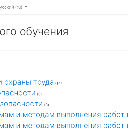
усский ‎(ru)‎
ого обучения
ти охраны труда
(14)
опасности
(8)
езопасности
(8)
мам и методам выполнения работ 
мам и методам выполнения работ 